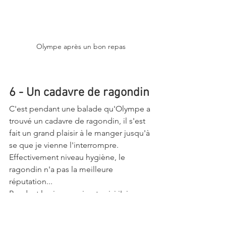
Olympe après un bon repas
6 - Un cadavre de ragondin
C'est pendant une balade qu'Olympe a 
trouvé un cadavre de ragondin, il s'est 
fait un grand plaisir à le manger jusqu'à 
se que je vienne l'interrompre. 
Effectivement niveau hygiène, le 
ragondin n'a pas la meilleure 
réputation... 
Pendant les jours qui ont suivi j'ai 
attendu les effets d'une indigestion qui 
ne sont jamais arrivés ! 