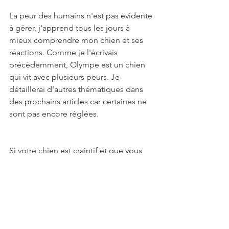
La peur des humains n'est pas évidente 
à gérer, j'apprend tous les jours à 
mieux comprendre mon chien et ses 
réactions. Comme je l'écrivais 
précédemment, Olympe est un chien 
qui vit avec plusieurs peurs. Je 
détaillerai d'autres thématiques dans 
des prochains articles car certaines ne 
sont pas encore réglées. 
Si votre chien est craintif et que vous 
n'arrivez pas à gérer la situation, 
n'hésitez pas à faire appel à un 
éducateur canin qui pourra vous guider 
dans votre parcours.