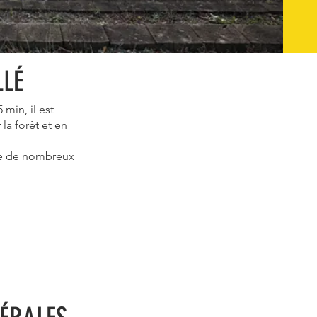
LLÉ
min, il est
la forêt et en
fre de nombreux