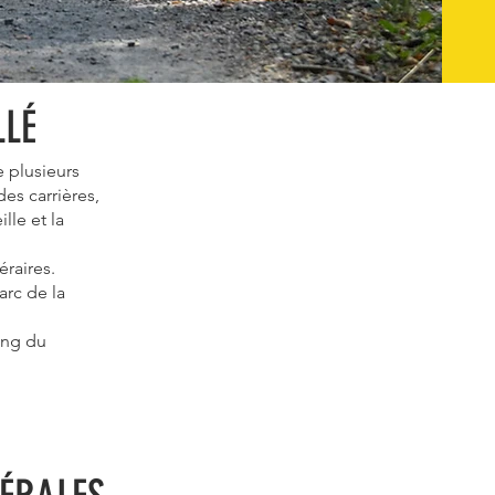
LLÉ
 plusieurs
des carrières,
lle et la
éraires.
arc de la
ing du